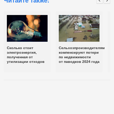
Читайте также:
Сколько стоит
Сельхозпроизводителям
Ч
электроэнергия,
компенсируют потери
в
полученная от
по недвижимости
е
утилизации отходов
от паводков 2024 года
м