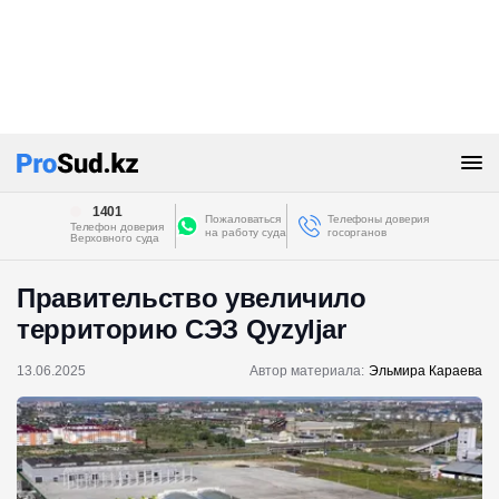
1401
Пожаловаться
Телефоны доверия
Телефон доверия
на работу суда
госорганов
Верховного суда
Правительство увеличило
территорию СЭЗ Qyzyljar
13.06.2025
Автор материала:
Эльмира Караева