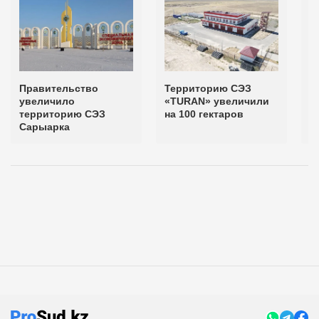
Правительство
Территорию СЭЗ
В
увеличило
«TURAN» увеличили
С
территорию СЭЗ
на 100 гектаров
а
Сарыарка