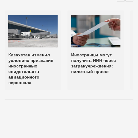
Казахстан изменил
Иностранцы могут
П
условиях признания
получить ИИН через
и
иностранных
загранучреждения:
и
свидетельств
пилотный проект
К
авиационного
персонала