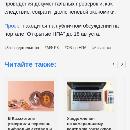
проведения документальных проверок и, как
следствие, сократит долю теневой экономики.
Проект
находится на публичном обсуждении на
портале "Открытые НПА" до 18 августа.
Законодательство
МФ РК
Обзор НПА
Казахстан
Читайте также:
В Казахстане
Уведомления
С
утвердили перечень
по камеральному
с
цифровых активов и
контролю госзакупок
и