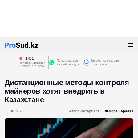
1401
Пожаловаться
Телефоны доверия
Телефон доверия
на работу суда
госорганов
Верховного суда
Дистанционные методы контроля
майнеров хотят внедрить в
Казахстане
01.08.2025
Автор материала:
Эльмира Караева