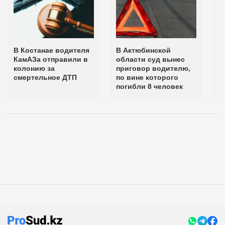
В Костанае водителя
В Актюбинской
В
КамАЗа отправили в
области суд вынес
в
колонию за
приговор водителю,
к
смертельное ДТП
по вине которого
ч
погибли 8 человек