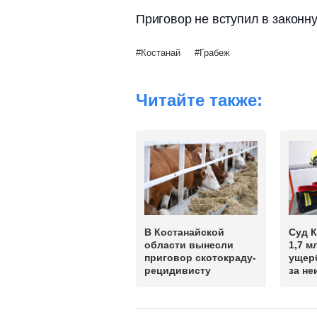
Приговор не вступил в законну
Костанай
Грабеж
Читайте также:
В Костанайской
Суд К
области вынесли
1,7 м
приговор скотокраду-
ущерб
рецидивисту
за не