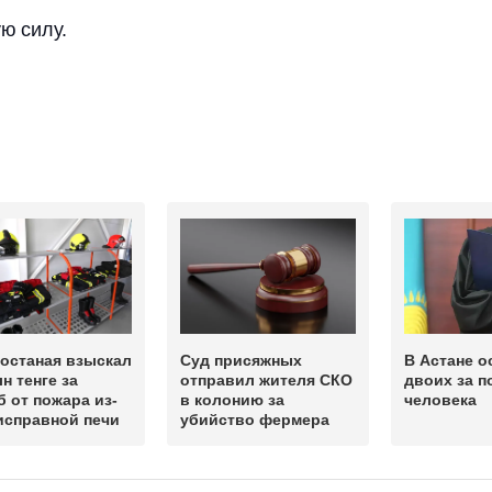
ю силу.
останая взыскал
Суд присяжных
В Астане о
лн тенге за
отправил жителя СКО
двоих за 
 от пожара из-
в колонию за
человека
исправной печи
убийство фермера