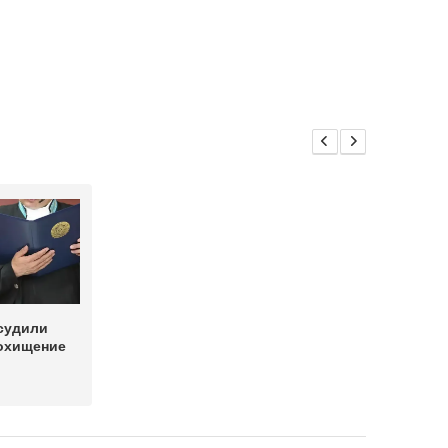
судили
похищение