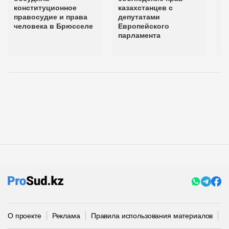
конституционное
казахстанцев с
н
правосудие и права
депутатами
у
человека в Брюсселе
Европейского
п
парламента
п
Э
О проекте
Реклама
Правила использования материалов
П