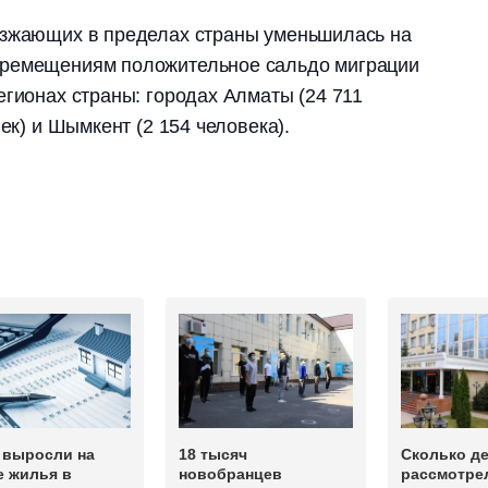
езжающих в пределах страны уменьшилась на
еремещениям положительное сальдо миграции
егионах страны: городах Алматы (24 711
век) и Шымкент (2 154 человека).
 выросли на
18 тысяч
Сколько д
е жилья в
новобранцев
рассмотре