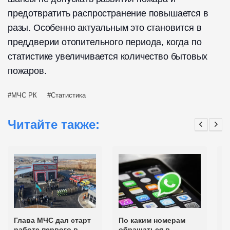
предотвратить распространение повышается в
разы. Особенно актуальным это становится в
преддверии отопительного периода, когда по
статистике увеличивается количество бытовых
пожаров.
МЧС РК
Статистика
Читайте также:
Глава МЧС дал старт
По каким номерам
С
работе первого в
обращаться в
р