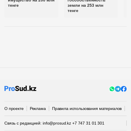
имущество на 200 млн
госсобственность
м
тенге
земли на 253 млн
г
тенге
О проекте
Реклама
Правила использования материалов
П
Связь с редакцией:
info@prosud.kz
+7 747 31 01 301