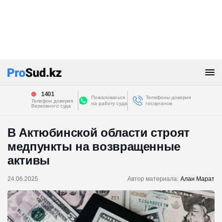
1401
Пожаловаться
Телефоны доверия
Телефон доверия
на работу суда
госорганов
Верховного суда
В Актюбинской области строят
медпункты на возвращенные
активы
24.06.2025
Автор материала:
Алан Марат