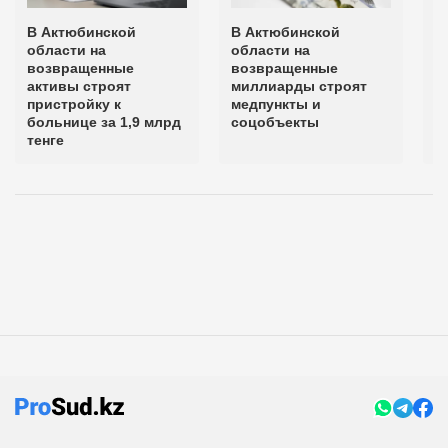
В Актюбинской
В Актюбинской
В
области на
области на
д
возвращенные
возвращенные
в
активы строят
миллиарды строят
а
пристройку к
медпункты и
больнице за 1,9 млрд
соцобъекты
тенге