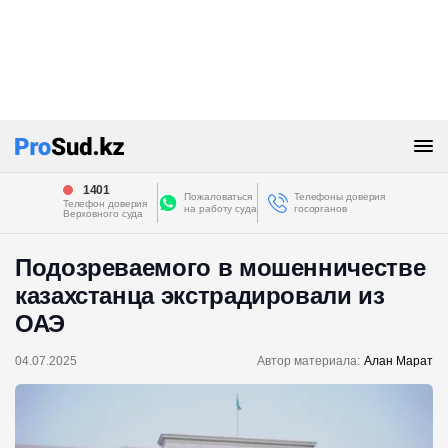
1401
Пожаловаться
Телефоны доверия
Телефон доверия
на работу суда
госорганов
Верховного суда
Подозреваемого в мошенничестве
казахстанца экстрадировали из
ОАЭ
04.07.2025
Автор материала:
Алан Марат