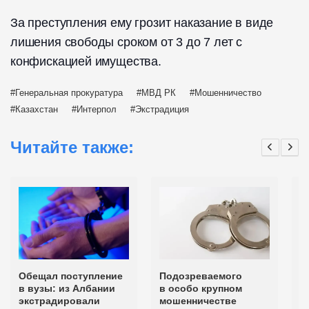
За преступления ему грозит наказание в виде
лишения свободы сроком от 3 до 7 лет с
конфискацией имущества.
Генеральная прокуратура
МВД РК
Мошенничество
Казахстан
Интерпол
Экстрадиция
Читайте также:
Обещал поступление
Подозреваемого
П
в вузы: из Албании
в особо крупном
в
экстрадировали
мошенничестве
э