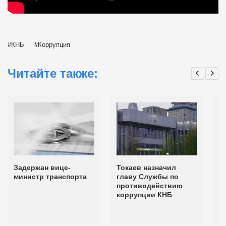
КНБ
Коррупция
Читайте также:
Задержан вице-
Токаев назначил
З
министр транспорта
главу Службы по
д
противодействию
э
коррупции КНБ
з
п
п