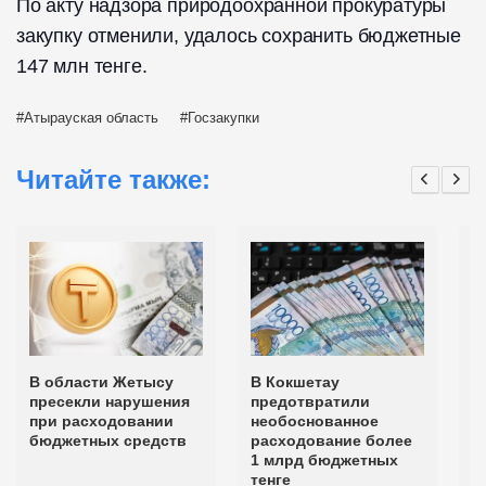
По акту надзора природоохранной прокуратуры
закупку отменили, удалось сохранить бюджетные
147 млн тенге.
Атырауская область
Госзакупки
Читайте также:
В области Жетысу
В Кокшетау
В
пресекли нарушения
предотвратили
п
при расходовании
необоснованное
н
бюджетных средств
расходование более
р
1 млрд бюджетных
3
тенге