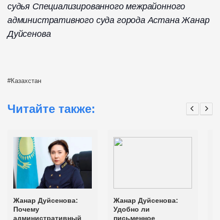
судья Специализированного межрайонного
административного суда города Астана Жанар
Дуйсенова
Казахстан
Читайте также:
Жанар Дуйсенова:
Жанар Дуйсенова:
Ж
Почему
Удобно ли
с
административный
письменное
а