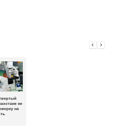
твертый
захстане не
оверку на
сть