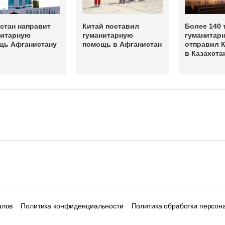
стан направит
Китай поставил
Более 140 
нитарную
гуманитарную
гуманитар
щь Афганистану
помощь в Афганистан
отправил 
в Казахста
алов
Политика конфиденциальности
Политика обработки персон