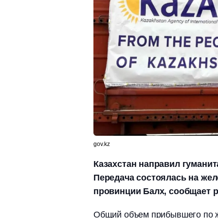
gov.kz
Казахстан направил гумани
Передача состоялась на же
провинции Балх, сообщает p
Общий объем прибывшего по ж