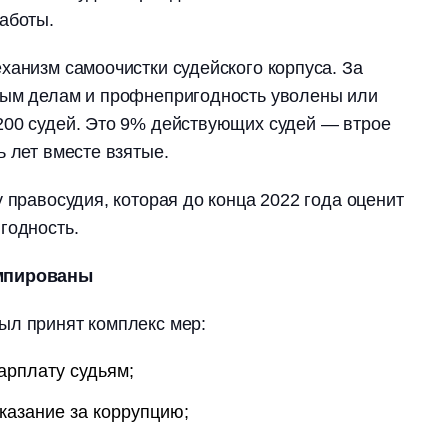
работы.
ханизм самоочистки судейского корпуса. За
ным делам и профнепригодность уволены или
200 судей. Это 9% действующих судей ― втрое
ь лет вместе взятые.
 правосудия, которая до конца 2022 года оценит
годность.
умпированы
ыл принят комплекс мер:
зарплату судьям;
казание за коррупцию;