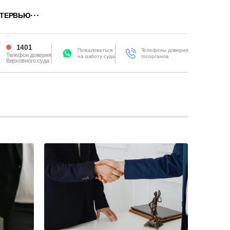
ТЕРВЬЮ
1401
Пожаловаться
Телефоны доверия
Телефон доверия
на работу суда
госорганов
Верховного суда