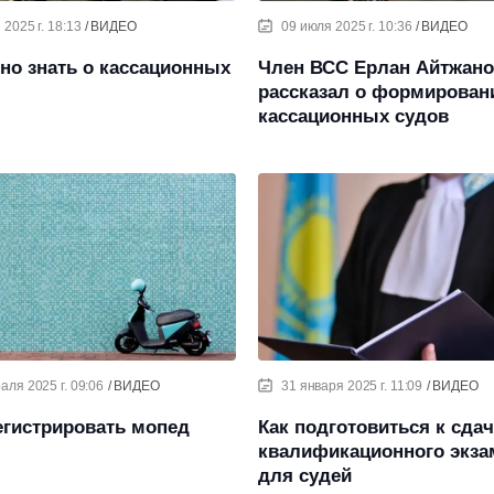
 2025 г. 18:13
ВИДЕО
09 июля 2025 г. 10:36
ВИДЕО
но знать о кассационных
Член ВСС Ерлан Айтжан
рассказал о формирован
кассационных судов
аля 2025 г. 09:06
ВИДЕО
31 января 2025 г. 11:09
ВИДЕО
егистрировать мопед
Как подготовиться к сда
квалификационного экза
для судей