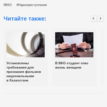
ВКО
Наркопреступления
Читайте также:
Установлены
В ВКО студент спас
3
требования для
жизнь женщине
п
признания фильмов
п
национальными
о
в Казахстане