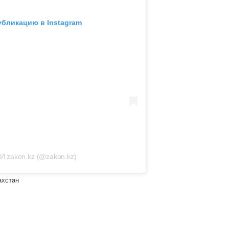
убликацию в Instagram
И zakon.kz (@zakon.kz)
ахстан