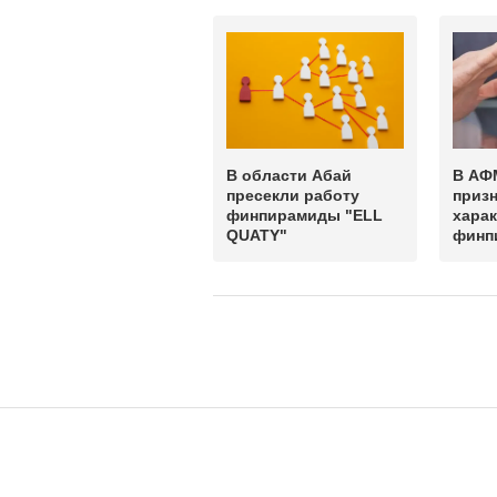
В области Абай
В АФ
пресекли работу
призн
финпирамиды "ELL
хара
QUATY"
финп