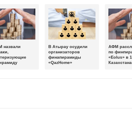
М назвали
В Атырау осудили
АФМ рассл
аки,
организаторов
по финпир
ктеризующие
финапирамиды
«Eolus» в 
ирамиду
«QazHome»
Казахстана