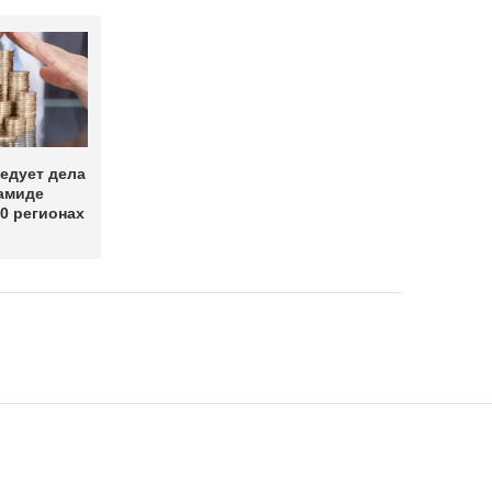
едует дела
амиде
10 регионах