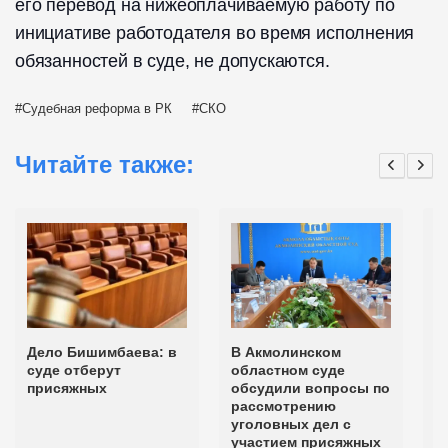
его перевод на нижеоплачиваемую работу по
инициативе работодателя во время исполнения
обязанностей в суде, не допускаются.
Судебная реформа в РК
СКО
Читайте также:
Дело Бишимбаева: в
В Акмолинском
Ч
суде отберут
областном суде
к
присяжных
обсудили вопросы по
п
рассмотрению
С
уголовных дел с
участием присяжных