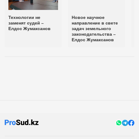
Технологии не
Новое научное
П
заменят судей –
направление в свете
р
Елдос Жумаксанов
задач земельного
н
законодательства –
н
Елдос Жумаксанов