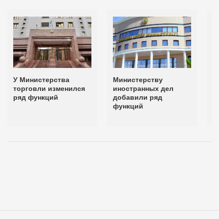
У Министерства
Министерству
У
торговли изменился
иностранных дел
п
ряд функций
добавили ряд
и
функций
и
ф