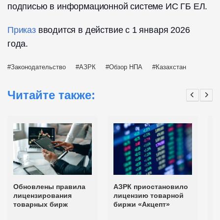
подписью в информационной системе ИС ГБ ЕЛ.
Приказ
вводится в действие с 1 января 2026
года.
Законодательство
АЗРК
Обзор НПА
Казахстан
Читайте также:
Обновлены правила
АЗРК приостановило
А
лицензирования
лицензию товарной
в
товарных бирж
биржи «Акцепт»
в
А