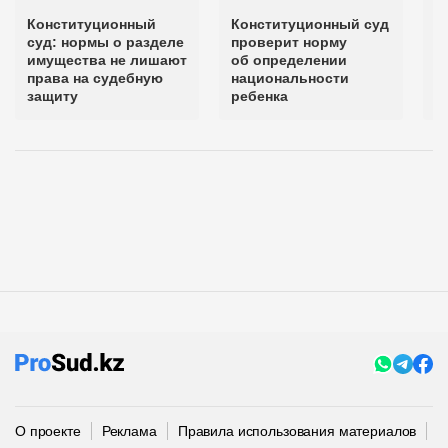
Конституционный
Конституционный суд
К
суд: нормы о разделе
проверит норму
в
имущества не лишают
об определении
п
права на судебную
национальности
д
защиту
ребенка
О проекте
Реклама
Правила использования материалов
П