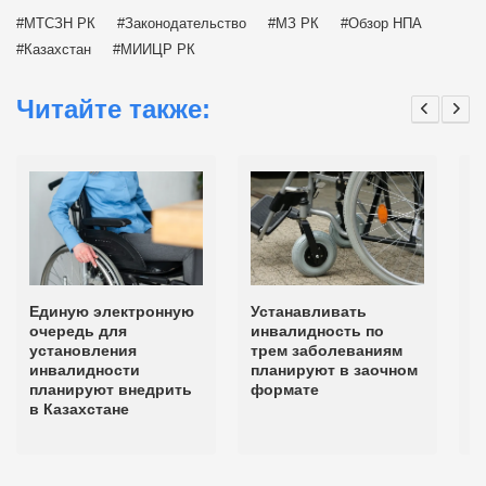
МТСЗН РК
Законодательство
МЗ РК
Обзор НПА
Казахстан
МИИЦР РК
Читайте также:
Единую электронную
Устанавливать
В
очередь для
инвалидность по
н
установления
трем заболеваниям
д
инвалидности
планируют в заочном
с
планируют внедрить
формате
д
в Казахстане
в
ф