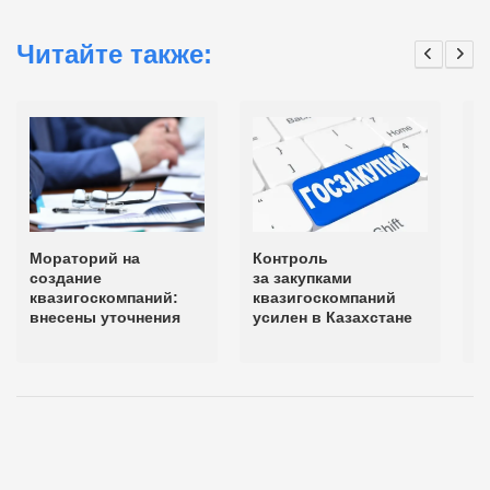
Читайте также:
Мораторий на
Контроль
К
создание
за закупками
д
квазигоскомпаний:
квазигоскомпаний
о
внесены уточнения
усилен в Казахстане
с
д