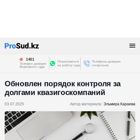
1401
Пожаловаться
Телефоны доверия
Телефон доверия
на работу суда
госорганов
Верховного суда
Обновлен порядок контроля за
долгами квазигоскомпаний
03.07.2025
Автор материала:
Эльмира Караева