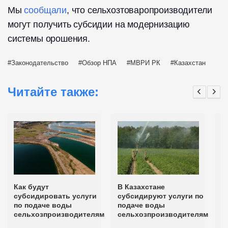
Мы
сообщали
, что сельхозтоваропроизводители
могут получить субсидии на модернизацию
системы орошения.
Законодательство
Обзор НПА
МВРИ РК
Казахстан
Читайте также:
Как будут
В Казахстане
С
субсидировать услуги
субсидируют услуги по
м
по подаче воды
подаче воды
с
сельхозпроизводителям
сельхозпроизводителям
в