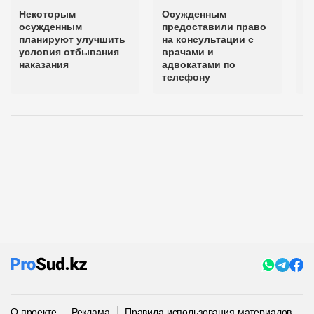
Некоторым
Осужденным
М
осужденным
предоставили право
п
планируют улучшить
на консультации с
р
условия отбывания
врачами и
у
наказания
адвокатами по
с
телефону
К
О проекте
Реклама
Правила использования материалов
П