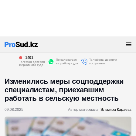
1401
Пожаловаться
Телефоны доверия
Телефон доверия
на работу суда
госорганов
Верховного суда
Изменились меры соцподдержки
специалистам, приехавшим
работать в сельскую местность
09.08.2025
Автор материала:
Эльмира Караева