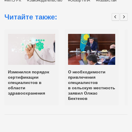
МНЭ РК
Законодательство
Обзор НПА
Казахстан
Читайте также:
Изменился порядок
О необходимости
П
сертификации
привлечения
8
специалистов в
специалистов
в
области
в сельскую местность
м
здравоохранения
заявил Олжас
с
Бектенов