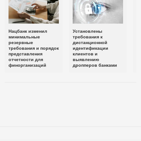
Нацбанк изменил
Установлены
К
минимальные
требования к
п
резервные
дистанционной
"
требования и порядок
идентификации
п
представления
клиентов и
ц
отчетности для
выявлению
Н
финорганизаций
дропперов банками