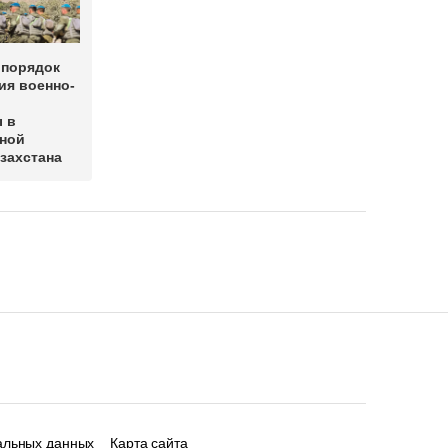
 порядок
ия военно-
 в
ной
захстана
альных данных
Карта сайта