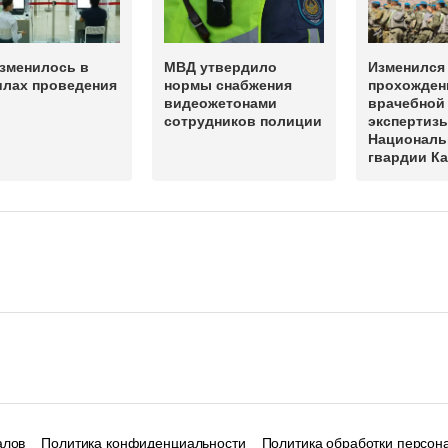
изменилось в
МВД утвердило
Изменился
илах проведения
нормы снабжения
прохожден
видеожетонами
врачебной
сотрудников полиции
экспертизы
Националь
гвардии Ка
алов
Политика конфиденциальности
Политика обработки персон