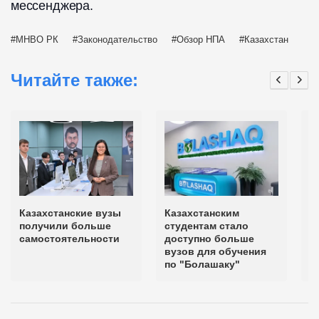
мессенджера.
МНВО РК
Законодательство
Обзор НПА
Казахстан
Читайте также:
Казахстанские вузы
Казахстанским
С
получили больше
студентам стало
к
самостоятельности
доступно больше
с
вузов для обучения
д
по "Болашаку"