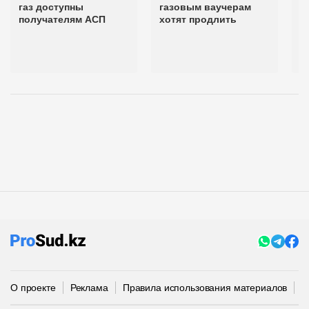
газ доступны
газовым ваучерам
в
получателям АСП
хотят продлить
н
к
"
к
О проекте
Реклама
Правила использования материалов
П