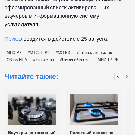
сформированный список активированных
ваучеров в информационную систему
услугодателя.
Приказ
вводится в действие с 25 августа.
МНЭ РК
МТСЗН РК
МЭ РК
Законодательство
Обзор НПА
Казахстан
Газоснабжение
МИИЦР РК
Читайте также:
Ваучеры на товарный
Пилотный проект по
П