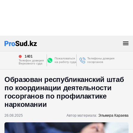
1401
Пожаловаться
Телефоны доверия
Телефон доверия
на работу суда
госорганов
Верховного суда
Образован республиканский штаб
по координации деятельности
госорганов по профилактике
наркомании
26.08.2025
Автор материала:
Эльмира Караева