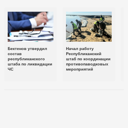
Бектенов утвердил
Начал работу
П
состав
Республиканский
с
республиканского
штаб по координации
р
штаба по ликвидации
противопаводковых
ш
ЧС
мероприятий
н
н