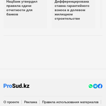
Нацбанк утвердил
Дифференцирована
К
правила сдачи
ставка гарантийного
с
отчетности для
взноса в долевом
м
банков
жилищном
в
строительстве
у
к
О проекте
Реклама
Правила использования материалов
П