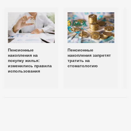
Пенсионные
Пенсионные
С
накопления на
накопления запретят
з
покупку жилья:
тратить на
н
изменились правила
стоматологию
п
использования
о
в