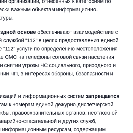
ии организаций, отнесенных к категориям по
чески важным объектам информационно-
туры.
ездной основе
обеспечивают взаимодействие с
 службой "112" в целях предоставления единой
е "112" услуги по определению местоположения
ке СМС на телефоны сотовой связи населения
 и снятии угрозы ЧС социального, природного и
ении ЧП, в интересах обороны, безопасности и
никаций и информационных систем
запрещается
ам к номерам единой дежурно-диспетчерской
жбы, правоохранительных органов, неотложной
варийно-спасательной и других служб,
м информационным ресурсам, содержащим