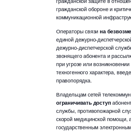
гражданской защите в отношен
гражданской обороне и крити
коммуникационной инфраструк
Операторы связи
на безвозм
единой дежурно-диспетчерской
дежурно-диспетчерской служб
звонящего абонента и рассыл
при угрозе или возникновении
техногенного характера, введ
правопорядка.
Владельцам сетей телекомму
ограничивать доступ
абонент
службы, противопожарной слу
скорой медицинской помощи, а
государственным электронны