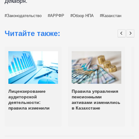
декабря.
Законодательство
АРРФР
Обзор НПА
Казахстан
Читайте также:
Лицензирование
Правила управления
Р
аудиторской
пенсионными
к
деятельности:
активами изменились
л
правила изменили
в Казахстане
м
д
и