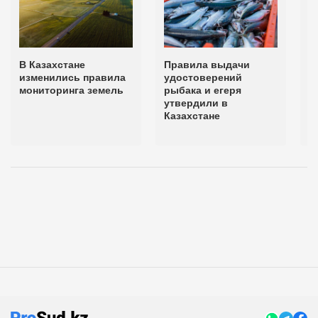
В Казахстане
Правила выдачи
С
изменились правила
удостоверений
о
мониторинга земель
рыбака и егеря
б
утвердили в
п
Казахстане
и
с