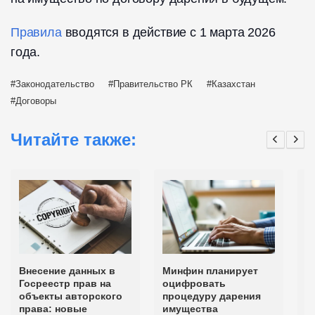
Правила
вводятся в действие с 1 марта 2026
года.
Законодательство
Правительство РК
Казахстан
Договоры
Читайте также:
Внесение данных в
Минфин планирует
К
Госреестр прав на
оцифровать
м
объекты авторского
процедуру дарения
с
права: новые
имущества
п