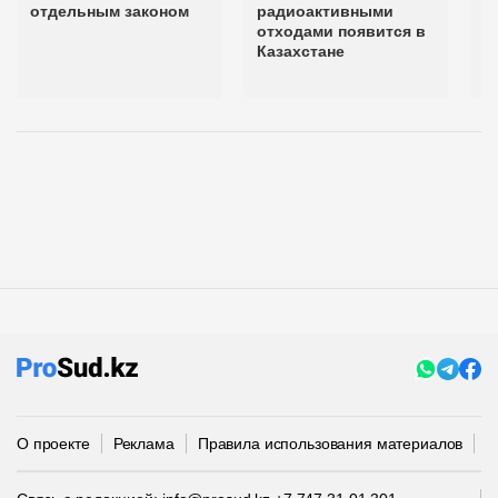
отдельным законом
радиоактивными
и
отходами появится в
р
Казахстане
о
К
О проекте
Реклама
Правила использования материалов
П