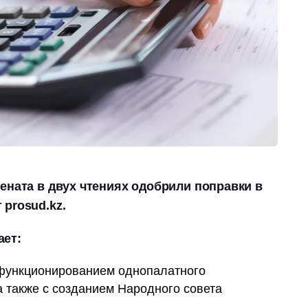
Сената в двух чтениях одобрили поправки в
 prosud.kz.
ает:
 функционированием однопалатного
а также с созданием Народного совета