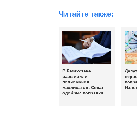
Читайте также:
В Казахстане
Депу
расширили
перв
полномочия
попра
маслихатов: Сенат
Нало
одобрил поправки