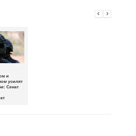
ом и
мом усилят
не: Сенат
кт