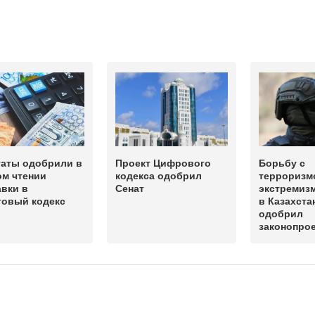
таты одобрили в
Проект Цифрового
Борьбу с
ом чтении
кодекса одобрил
терроризм
вки в
Сенат
экстремиз
говый кодекс
в Казахста
одобрил
законопрое