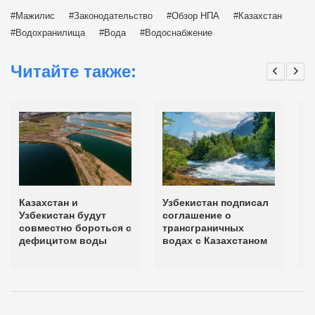
Мажилис
Законодательство
Обзор НПА
Казахстан
Водохранилища
Вода
Водоснабжение
Читайте также:
Казахстан и
Узбекистан подписал
К
Узбекистан будут
соглашение о
у
совместно бороться с
трансграничных
с
дефицитом воды
водах с Казахстаном
б
м