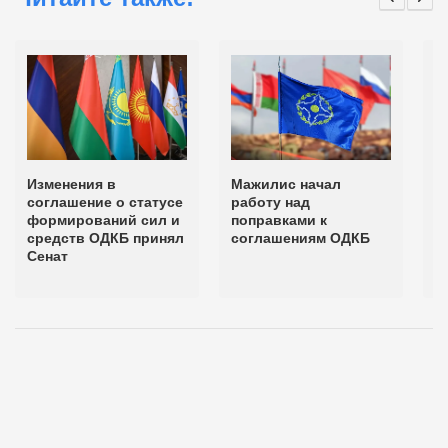
Изменения в
Мажилис начал
П
соглашение о статусе
работу над
г
формирований сил и
поправками к
К
средств ОДКБ принял
соглашениям ОДКБ
к
Сенат