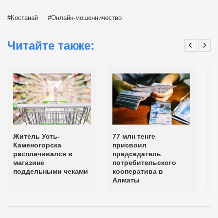
Костанай
Онлайн-мошенничество
Читайте также:
Житель Усть-
77 млн тенге
В
Каменогорска
присвоил
п
расплачивался в
председатель
я
магазине
потребительского
б
поддельными чеками
кооператива в
п
Алматы
б