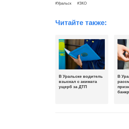
Уральск
ЗКО
Читайте также:
В Уральске водитель
В Ура
взыскал с акимата
расс
ущерб за ДТП
приз
банк