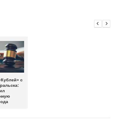
«Кублей» с
ральска:
ил
нную
вода