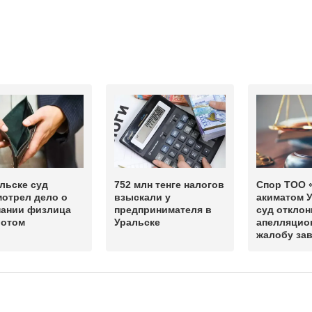
льске суд
752 млн тенге налогов
Спор ТОО 
мотрел дело о
взыскали у
акиматом У
нании физлица
предпринимателя в
суд отклон
ротом
Уральске
апелляцио
жалобу за