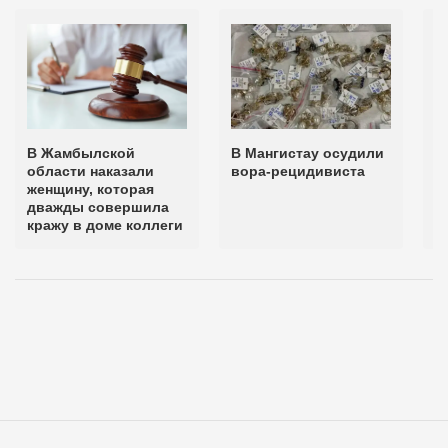
В Жамбылской
В Мангистау осудили
В
области наказали
вора-рецидивиста
о
женщину, которая
о
дважды совершила
п
кражу в доме коллеги
м