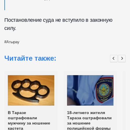
Постановление суда не вступило в законную
силу.
Атырау
Читайте также:
В Таразе
18-летнего жителя
С
оштрафовали
Тараза оштрафовали
а
мужчину за ношение
за ношение
н
кастета
полицейской формы
о